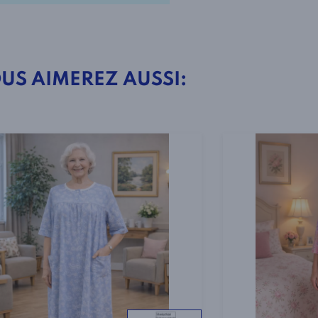
Adaptée
Style
1-
US AIMEREZ AUSSI:
2290
Couleur
Melon