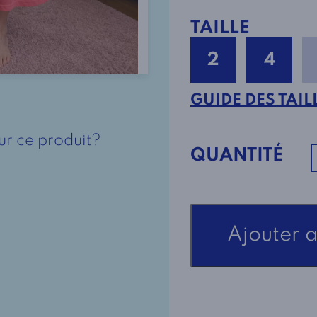
TAILLE
2
4
GUIDE DES TAIL
ur ce produit?
QUANTITÉ
quantité
Ajouter 
de
Robe
de
Nuit