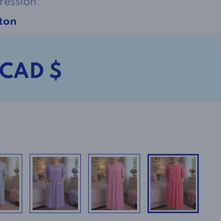
pression.
ton
 CAD $