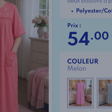
deux boutons à 
Polyester/Co
Prix :
54
.00
COULEUR
Melon