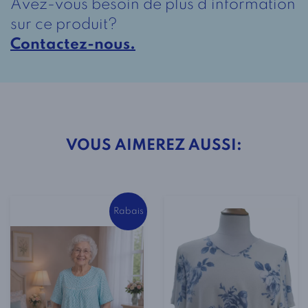
Avez-vous besoin de plus d'information
1-
sur ce produit?
2421-
Contactez-nous.
A
VOUS AIMEREZ AUSSI:
Rabais