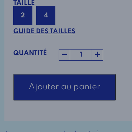
TAILLE
2
4
GUIDE DES TAILLES
QUANTITÉ
quantité
Ajouter au panier
de
Robe
de
Nuit
Adaptée
Style