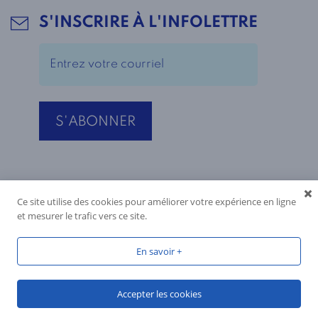
S'INSCRIRE À L'INFOLETTRE
Ce site utilise des cookies pour améliorer votre expérience en ligne
et mesurer le trafic vers ce site.
En savoir +
Accepter les cookies
Réalisé par
Reactif Web
, 2026, tous droits réservés.
Vous avez une question?