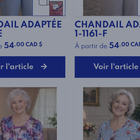
AIL ADAPTÉE
CHANDAIL AD
E
1-1161-F
.00 CAD $
.00 CA
54
54
e
À partir de
r l'article
Voir l'artic