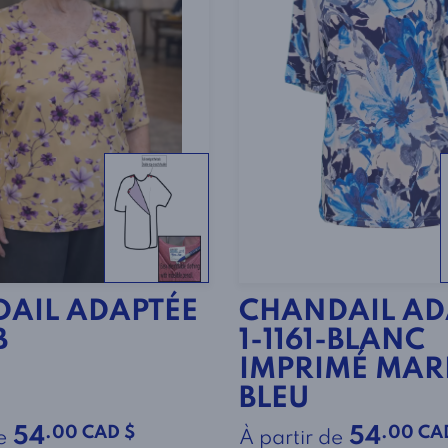
AIL ADAPTÉE
CHANDAIL AD
B
1-1161-BLANC
IMPRIMÉ MARI
BLEU
.00 CAD $
.00 CA
54
54
e
À partir de