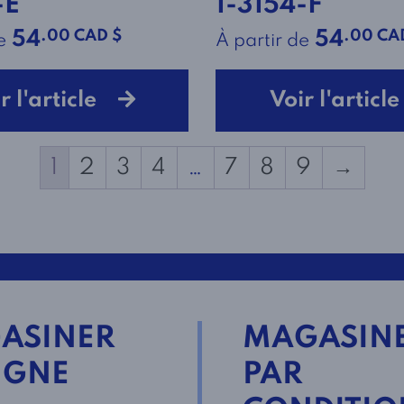
-E
1-3154-F
.00 CAD $
.00 CA
54
54
e
À partir de
r l'article
Voir l'artic
1
2
3
4
…
7
8
9
→
ASINER
MAGASIN
IGNE
PAR