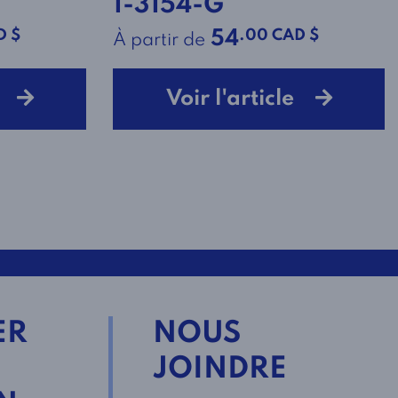
1-3154-G
D $
.00 CAD $
54
À partir de
le
Voir l'article
ER
NOUS
JOINDRE