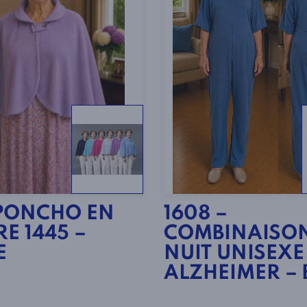
PONCHO EN
1608 –
E 1445 –
COMBINAISON
E
NUIT UNISEXE
ALZHEIMER – 