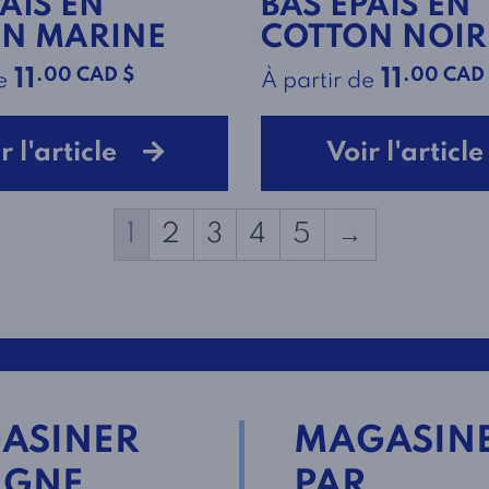
AIS EN
BAS ÉPAIS EN
N MARINE
COTTON NOIR
.00 CAD $
.00 CAD
11
11
e
À partir de
r l'article
Voir l'artic
1
2
3
4
5
→
ASINER
MAGASIN
IGNE
PAR