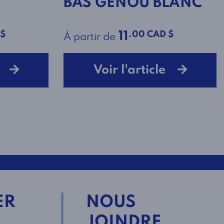
BAS GENOU BLANC
 $
.00 CAD $
11
À partir de
le
Voir l'article
ER
NOUS
JOINDRE