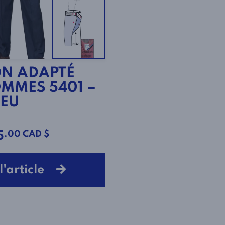
N ADAPTÉ
MMES 5401 –
LEU
.00 CAD $
5
 l'article