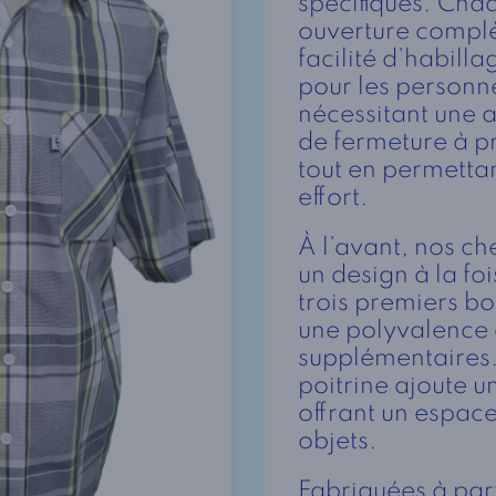
spécifiques. Cha
ouverture complè
facilité d’habill
pour les personne
nécessitant une a
de fermeture à p
tout en permettan
effort.
À l’avant, nos c
un design à la foi
trois premiers bo
une polyvalence 
supplémentaires.
poitrine ajoute u
offrant un espace
objets.
Fabriquées à par