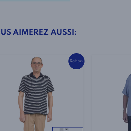
5160
Carreaux
Jaune
US AIMEREZ AUSSI:
et
Gris
Rabais