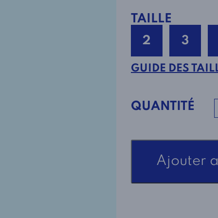
TAILLE
2
3
GUIDE DES TAIL
QUANTITÉ
quantité
Ajouter 
de
Chemise
Adaptée
1-