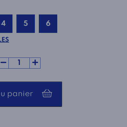
4
5
6
LES
au panier