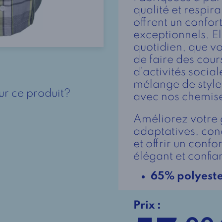
qualité et respir
offrent un confort
exceptionnels. El
quotidien, que vo
de faire des cours
d’activités social
mélange de style,
ur ce produit?
avec nos chemise
Améliorez votre
adaptatives, conç
et offrir un conf
élégant et confia
65% polyest
Prix :