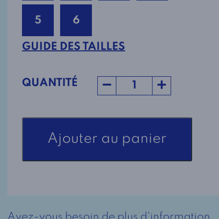
5
6
GUIDE DES TAILLES
QUANTITÉ
quantité
Ajouter au panier
de
Pantalon
Sans-
siège
Style
7059
Avez-vous besoin de plus d'information