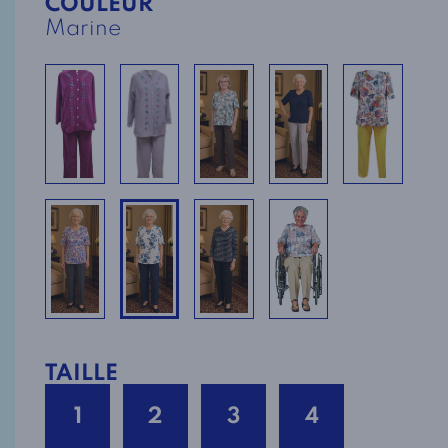
COULEUR
Marine
TAILLE
1
2
3
4