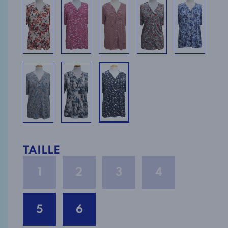
TAILLE
1
2
3
4
5
6