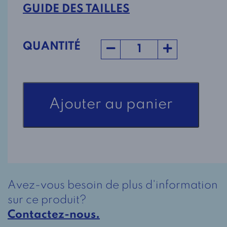
GUIDE DES TAILLES
QUANTITÉ
quantité
Ajouter au panier
de
Blouse
adaptée
1-
1463
Fleuri
Avez-vous besoin de plus d'information
marine
sur ce produit?
Contactez-nous.