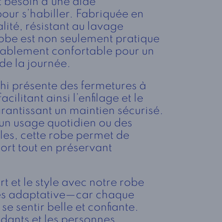
 besoin d’une aide
our s’habiller. Fabriquée en
alité, résistant au lavage
 robe est non seulement pratique
yablement confortable pour un
 de la journée.
chi présente des fermetures à
cilitant ainsi l’enfilage et le
garantissant un maintien sécurisé.
 un usage quotidien ou des
les, cette robe permet de
fort tout en préservant
t et le style avec notre robe
s adaptative—car chaque
e sentir belle et confiante.
idants et les personnes