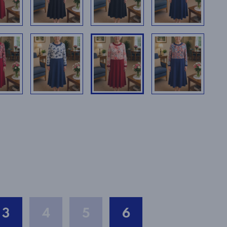
3
4
5
6