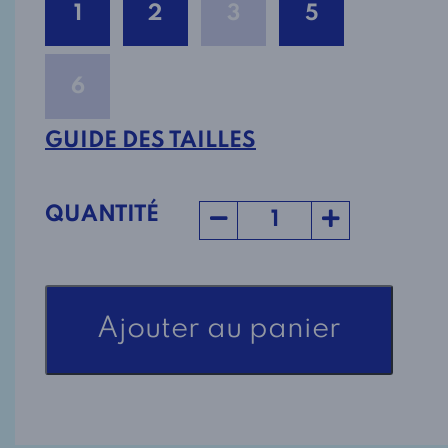
1
2
3
5
6
GUIDE DES TAILLES
QUANTITÉ
quantité
Ajouter au panier
de
Robe
Adaptée
Cottonade
à