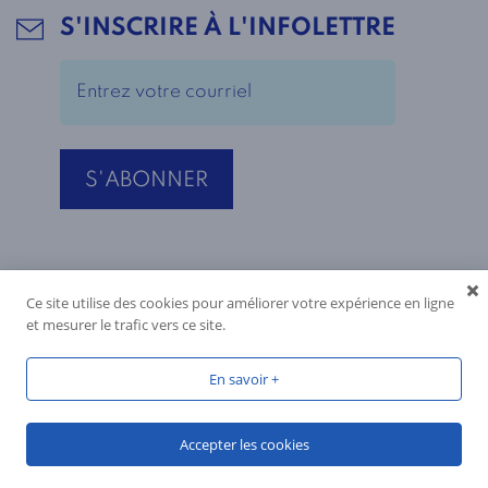
S'INSCRIRE À L'INFOLETTRE
Ce site utilise des cookies pour améliorer votre expérience en ligne
et mesurer le trafic vers ce site.
En savoir +
Accepter les cookies
Réalisé par
Reactif Web
, 2026, tous droits réservés.
Vous avez une question?