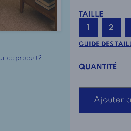
TAILLE
1
2
GUIDE DES TAIL
ur ce produit?
QUANTITÉ
quantité
Ajouter 
de
Robe
Adaptée
À