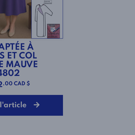
APTÉE À
 ET COL
E MAUVE
4802
.00 CAD $
2
 l'article