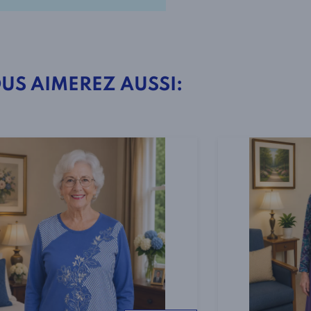
Manches
Longues
Style
US AIMEREZ AUSSI:
2-
4161
Rose
Argenté