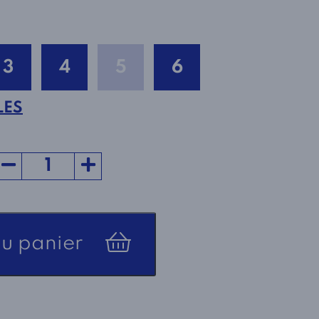
3
4
5
6
LES
au panier