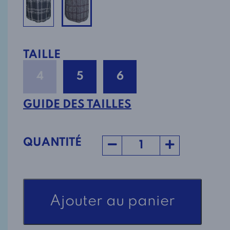
TAILLE
4
5
6
GUIDE DES TAILLES
QUANTITÉ
quantité
Ajouter au panier
de
Polo
Adapté