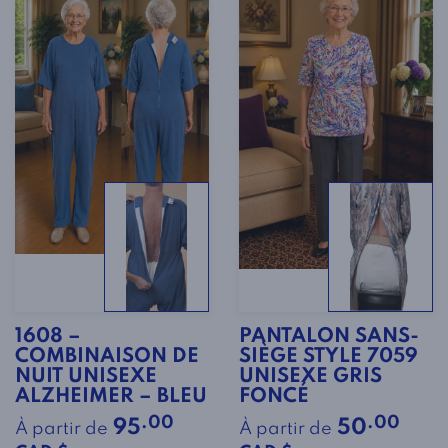
1608 –
PANTALON SANS-
COMBINAISON DE
SIÈGE STYLE 7059
NUIT UNISEXE
UNISEXE GRIS
ALZHEIMER – BLEU
FONCÉ
.00
.00
95
50
À partir de
À partir de