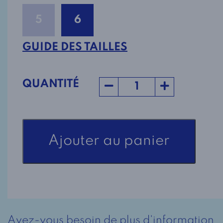
5
6
GUIDE DES TAILLES
QUANTITÉ
quantité
Ajouter au panier
de
Chandail
adaptée
1-
1161-
blanc
Avez-vous besoin de plus d'information