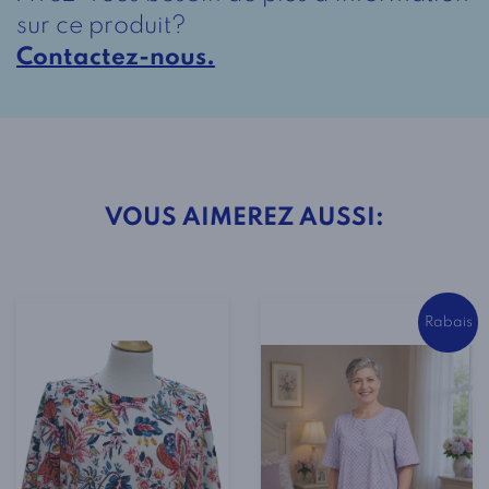
imprimé
sur ce produit?
marine
Contactez-nous.
et
bleu
VOUS AIMEREZ AUSSI:
Rabais