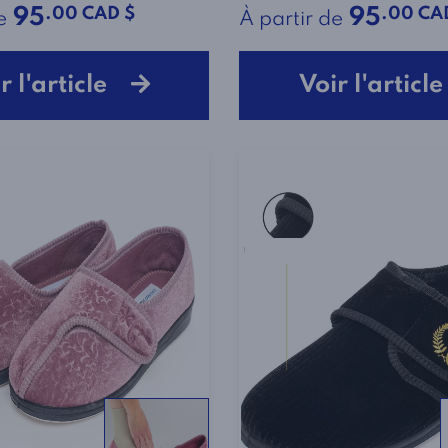
.00 CAD $
.00 CA
95
95
e
À partir de
r l'article
Voir l'artic