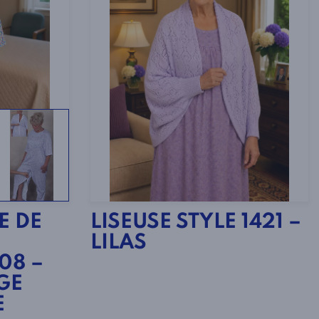
E DE
LISEUSE STYLE 1421 –
LILAS
08 –
GE
E