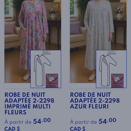
ROBE DE NUIT
ROBE DE NUIT
ADAPTÉE 2-2298
ADAPTÉE 2-2298
IMPRIMÉ MULTI
AZUR FLEURI
FLEURS
.00
.00
54
54
À partir de
À partir de
CAD $
CAD $